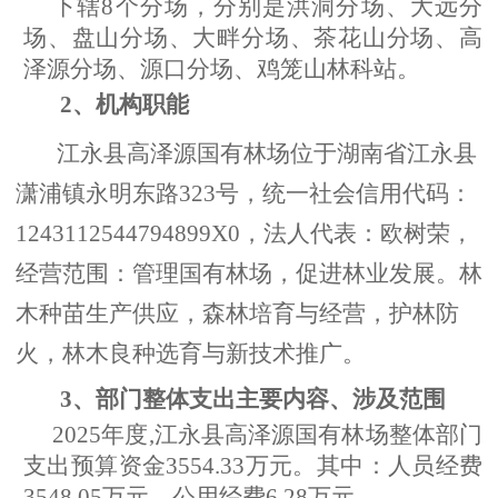
下辖8个分场，分别是洪洞分场、大远分
场、盘山分场、大畔分场、茶花山分场、高
泽源分场、源口分场、鸡笼山林科站。
2、机构职能
江永县高泽源国有林场位于湖南省江永县
潇浦镇永明东路323号，统一社会信用代码：
1243112544794899X0，法人代表：欧树荣，
经营范围：管理国有林场，促进林业发展。林
木种苗生产供应，森林培育与经营，护林防
火，林木良种选育与新技术推广。
3、部门整体支出主要内容、涉及范围
2025年度,江永县高泽源国有林场整体部门
支出预算资金
3554.33
万元。其中：人员经费
3548.05
万元，公用经费
6.28
万元。