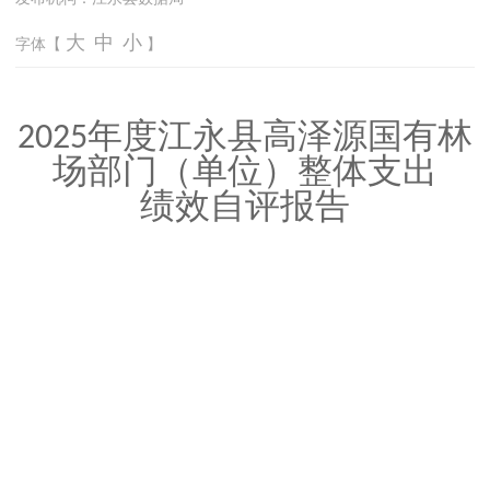
大
中
小
字体【
】
年度
江永县高泽源国有林
2025
场
部门
（单位）
整体支出
绩效自评报告