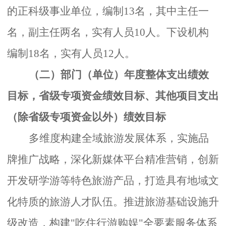
的正科级事业单位，编制
13
名，其中主任一
名，副主任两名，实有人员
10
人。下设机构
编制
18
名，实有人员
12
人。
（二）部门（单位）年度整体支出绩效
目标，省级专项资金绩效目标、其他项目支出
（除省级专项资金以外）绩效目标
多维度构建全域旅游发展体系，实施品
牌推广战略
，
深化新媒体平台精准营销，创新
开发研学
游
等特色旅游产品
，
打造具有地域文
化特质的
旅游人才队伍。
推进旅游基础设施升
级改造，构建
"
吃住行游购娱
"
全要素服务
体系