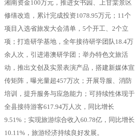
湘南资金
100
万元，推进女书园、上甘棠景区
修缮改造，累计完成投资
1078.95
万元；
11
个
项目入选省旅发大会清单，
5
个开工、
2
个立
项；打造研学基地，全年接待研学团队
18.4
万
余人次，引进港澳研学团；举办特色文旅活
动，推出文创及实景表演产品，搭建新媒体宣
传矩阵，曝光量超
457
万次；开展导服、消防
培训，提升服务与应急能力；可持续性体现于
全县接待游客
617.94
万人次，同比增长
9.51%
；实现旅游综合收入
60.78
亿，同比增长
10.11%
，旅游经济持续良好发展。