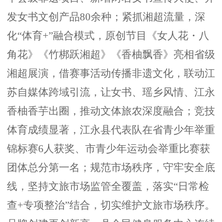
发女书文创产品80余种；
紧抓湘超流量，
深
化
“体育+”融合模式，原创节目《女人花・八
角花》《竹梆跃湘超》《香柚飘香》亮相省级
湘超展演，借赛事活动传播非遗文化，联动江
苏自媒体跨域引流，让女书、瑶乡风情、江永
香柚香芋出圈，推动文体旅农深度融合
；竞技
体育成绩显著，江永县代表队在省青少年举重
锦标赛
6人获奖、市青少年运动会举重比赛获
团体总分第一名；规范市场秩序，守牢安全底
线，坚持文旅市场监管全覆盖，落实“日常检
查+专项整治”结合，切实维护文旅市场秩序。