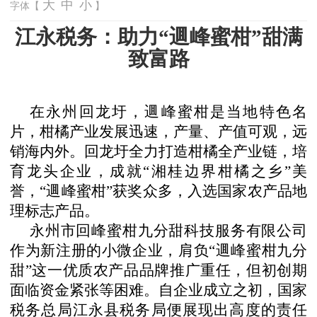
大
中
小
字体【
】
江永税务：助力
“逥峰蜜柑”甜满
致富路
在永州回龙圩，逥峰蜜柑是当地特色名
片，柑橘产业发展迅速，产量、产值可观，远
销海内外。回龙圩全力打造柑橘全产业链，培
育龙头企业，成就
“湘桂边界柑橘之乡”美
誉，“逥峰蜜柑”获奖众多，入选国家农产品地
理标志产品。
永州市回峰蜜柑九分甜科技服务有限公司
作为新注册的小微企业，肩负
“逥峰蜜柑九分
甜”这一优质农产品品牌推广重任，但初创期
面临资金紧张等困难。自企业成立之初，国家
税务总局江永县税务局便展现出高度的责任