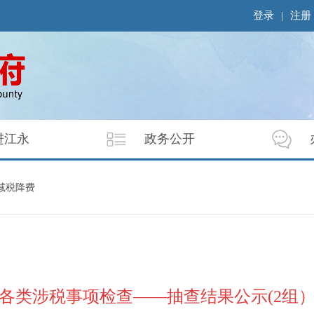
登录
|
注册
进江永
政务公开
减税降费
各类涉税事项检查——抽查结果公示(2组