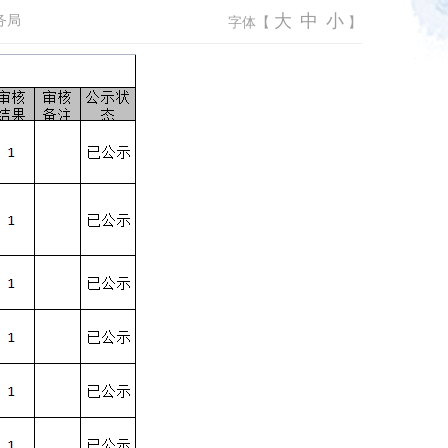
大
中
小
务局
字体【
】