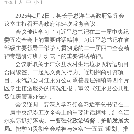
大
中
小
字体【
】
2026年2月2日，县长于思洋在县政府常务会
议室主持召开县政府第54次常务会议
。
会议
传达学习
了
习近平总书记在二十届中央纪
委五次全会上的重要讲话精神、习近平总书记在省
部级主要领导干部学习贯彻党的二十届四中全会精
神专题研讨班开班式上的重要讲话精神
。
会议
听取关于江永县农村生活垃圾收转运项目
合同续签、三起见义勇为行为、近期招商引资项
目、永汽总公司江永分公司承接夏层铺镇等四个片
区学生接送服务的情况汇报，审议《江永县公共租
赁住房管理办法》。
会议强调，要深入学习领会习近平总书记在二
十届中央纪委五次全会上的重要讲话精神，结合江
永实际抓好落实
。一要强化政治监督，护航发展大
局。
把学习贯彻全会精神与落实
“十五五”规划、推