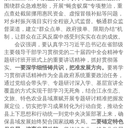
围绕群众急难愁盼，开展
“蝇贪蚁腐”专项整治，重
点查处截留挪用惠民资金、虚报冒领补贴等问题，
对乡村振兴项目实行全程嵌入式监督。畅通群众监
督渠道，建立“群众点单、政府接单、限期办结”机
制，让群众在正风反腐中感受到实实在在的成效。
会议强调，要认真学习习近平总书记在省部级
主要领导干部学习贯彻党的二十届四中全会精神专
题研讨班开班式上的重要讲话精神，抓好贯彻落
实。
一要深学细悟铸共识，把准发展方向。
要将学
习贯彻讲话精神作为全县政府系统重要政治任务，
通过党组会带头学、专题研讨深入学、基层宣讲全
覆盖的方式实现干部学习无死角，结合江永生态、
文旅、特色农业县域禀赋开展专题研讨精准把握发
展定位，切实把学习成果转化为行动自觉，推动全
县上下思想和行动统一到党中央决策部署上来，确
保县域发展始终契合国家战略大局。
二要锚定特色