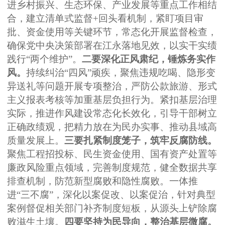
进乡村振兴、生态环保、产业发展等重点工作相结
合，建立清单式监督+回头看机制，紧盯项目审
批、资金使用等关键环节，常态化开展监督检查，
确保党中央决策部署在江永落地见效，以实干实绩
践行“两个维护”。
二要深化正风肃纪，锤炼务实作
风。
持续纠治
“四风”顽疾，聚焦违规吃喝、隐形变
异送礼等问题开展专项整治，严防公款旅游、形式
主义报表考核等加重基层负担行为。紧扣基层治理
实际，推进作风建设常态化长效化，引导干部树立
正确政绩观，把精力放在为民办实事、推动县域高
质量发展上。
三要扎紧制度笼子，筑牢反腐防线。
聚焦工程招投标、民生资金使用、国有资产处置等
廉政风险重点领域，完善制度规范，健全数据共享
排查机制，防范新型腐败和隐性腐败。一体推
进
“三不腐”，深化以案促改、以案促治，针对典型
案例督促相关部门补齐制度短板，从源头上铲除腐
败滋生土壤。
四要坚持为民导向，整治基层微腐。