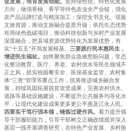
促发展，培育发展动能。
坚持绿色化、特色化发展
方向，做强香柚、香芋等特色农业全产业链，强化
农产品品牌打造与精深加工；深挖女书文化、瑶族
文旅资源，推动文旅融合提质升级；依托生态优势
布局绿色低碳项目，推动科技创新与乡村产业发展
深度融合，把县域资源优势转化为发展优势，夯
实
“十五五”开局发展根基。
三要践行民本惠民生，
增进民生福祉。
始终聚焦群众急难愁盼问题，常态
化整治教育、医疗、养老、农村供水等民生领域不
正之风，抓实校园餐安全、医保基金监管、农村集
体
“三资”管理等重点工作，统筹推进城乡融合发
展，持续巩固拓展脱贫攻坚成果，完善农村供水、
道路等基础设施建设，不断提升公共服务均等化水
平，让现代化建设成果更多更公平惠及江永人民。
四要实干笃行强本领，锤炼过硬作风。
着力提升领
导干部履职能力，引导干部树立正确政绩观并深入
基层一线开展调查研究，在特色产业发展、乡村振