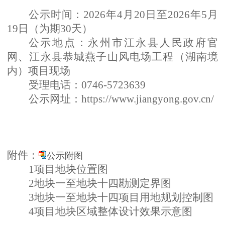
公示时间：
2026
年
4
月
20
日至
2026
年
5
月
19
日（为期
30
天）
公示地点：
永
州市江永县人民政
府官
网
、
江永县恭城燕
子山风电场工程（湖南境
内）
项目
现
场
受理电话：
0746-5723639
公示网址：
https://www.jiangyong.gov.cn/
附件：
公示附图
1
项目地块位置图
2
地块一至地块十四勘测定界图
3
地块一至地块十四项目用地规划控制图
4
项目地块区域整体设计效果示意图