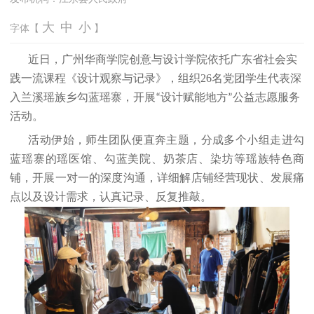
大
中
小
字体【
】
近日，广州华商学院创意与设计学院依托广东省社会实
践一流课程《设计观察与记录》，组织
26名党团学生代表深
入兰溪瑶族乡勾蓝瑶寨，开展
设计赋能地方
公益志愿服务
“
”
活动。
活动伊始，师生团队便直奔主题，分成多个小组走进勾
蓝瑶寨的瑶医馆、勾蓝美院、奶茶店、染坊等瑶族特色商
铺，开展一对一的深度沟通，详细解店铺经营现状、发展痛
点以及设计需求，认真记录、反复推敲。