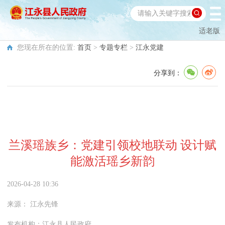
适老版
您现在所在的位置:
首页
>
专题专栏
>
江永党建
分享到：
兰溪瑶族乡：党建引领校地联动 设计赋
能激活瑶乡新韵
2026-04-28 10:36
来源：
江永先锋
发布机构：
江永县人民政府